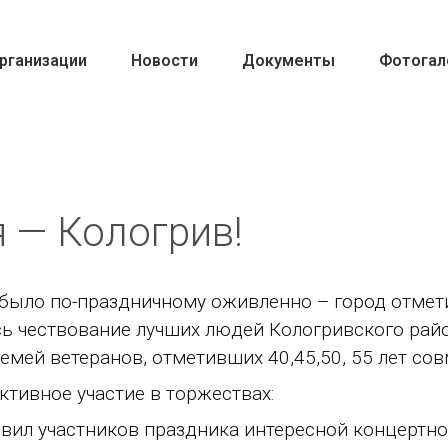
рганизации
Новости
Документы
Фотогал
 — Кологрив!
а было по-праздничному оживленно – город отмет
сь чествование лучших людей Кологривского рай
семей ветеранов, отметивших 40,45,50, 55 лет со
ктивное участие в торжествах:
вил участников праздника интересной концертн