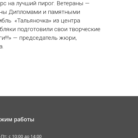
рс на лучший пирог. Ветераны —
дены Дипломами и памятными
бль «Тальяночка» из центра
бляки подготовили свои творческие
ги!!!» — председатель жюри,
а.
ежим работы
Пт: с 10:00 до 14:00