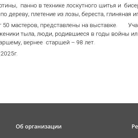
ы, панно в технике лоскутного шитья и бисера
о дереву, плетение из лозы, береста, глиняная и
0 мастеров, представлены на выставке. Учас
женики тыла, люди, родившиеся в годы войны ил
таршему, вернее старшей – 98 лет.
 2025г.
Об организации
Р