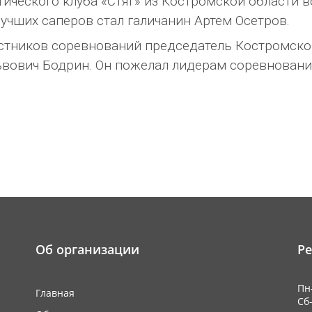
отического клуба «Стяг» из Костромской области 
лучших саперов стал галичанин Артем Осетров.
астников соревнований председатель Костромско
вович Бодрин. Он пожелал лидерам соревнований
Об организации
Р
Пн-
Главная
Сб